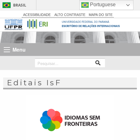
Portuguese
BRASIL
Simplifique!
ACESSIBILIDADE
ALTO CONTRASTE
MAPA DO SITE
Comunica BR
Participe
Acesso à informação
Menu
Legislação
Canais
Editais IsF