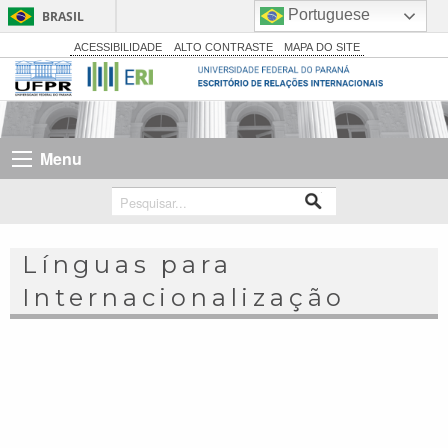
Portuguese
BRASIL
Simplifique!
ACESSIBILIDADE
ALTO CONTRASTE
MAPA DO SITE
Comunica BR
Participe
Acesso à informação
Menu
Legislação
Canais
Línguas para
Internacionalização