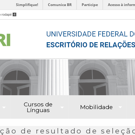
Simplifique!
Comunica BR
Participe
Acesso à infor
o rodapé
4
Cursos de
Mobilidade
Línguas
cação de resultado de seleç