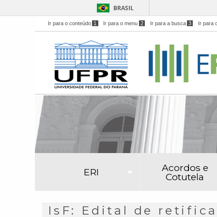
BRASIL
Ir para o conteúdo
1
Ir para o menu
2
Ir para a busca
3
Ir para 
Acordos e
ERI
Cotutela
IsF: Edital de retifi