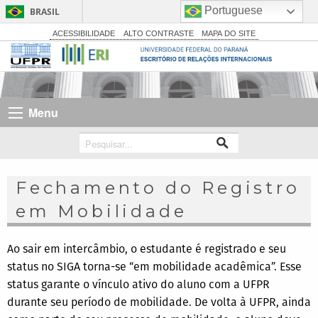
Portuguese
BRASIL
Simplifique!
ACESSIBILIDADE
ALTO CONTRASTE
MAPA DO SITE
Comunica BR
Participe
Acesso à informação
Menu
Legislação
Canais
Fechamento do Registro
em Mobilidade
Ao sair em intercâmbio, o estudante é registrado e seu
status no SIGA torna-se “em mobilidade acadêmica”. Esse
status garante o vínculo ativo do aluno com a UFPR
durante seu período de mobilidade. De volta à UFPR, ainda