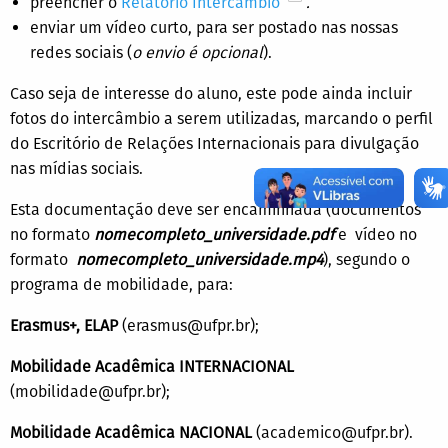
preencher o
Relatório Intercâmbio
.
enviar um vídeo curto, para ser postado nas nossas
redes sociais (
o envio é opcional
).
Caso seja de interesse do aluno, este pode ainda incluir
fotos do intercâmbio a serem utilizadas, marcando o perfil
do Escritório de Relações Internacionais para divulgação
nas mídias sociais.
Esta documentação deve ser encaminhada (documentos
no formato
nomecompleto_universidade.pdf
e vídeo no
formato
nomecompleto_universidade.mp4
), segundo o
programa de mobilidade, para:
Erasmus+, ELAP
(erasmus@ufpr.br);
Mobilidade Acadêmica INTERNACIONAL
(mobilidade@ufpr.br);
Mobilidade Acadêmica NACIONAL
(academico@ufpr.br).