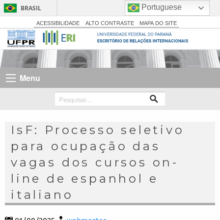
Portuguese
BRASIL
Simplifique!
ACESSIBILIDADE
ALTO CONTRASTE
MAPA DO SITE
Comunica BR
Participe
Acesso à informação
Menu
Legislação
Canais
IsF: Processo seletivo
para ocupação das
vagas dos cursos on-
line de espanhol e
italiano