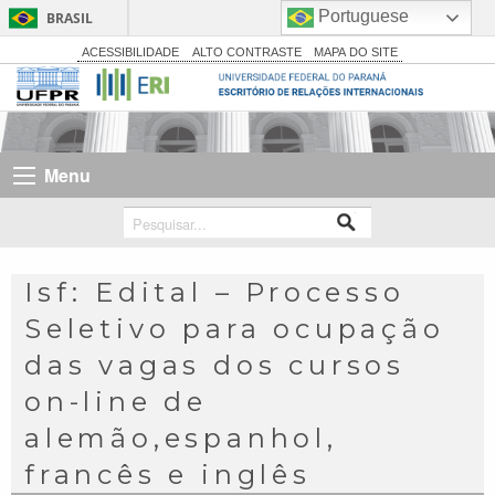
Portuguese
BRASIL
Simplifique!
ACESSIBILIDADE
ALTO CONTRASTE
MAPA DO SITE
Comunica BR
Participe
Acesso à informação
Menu
Legislação
Canais
Isf: Edital – Processo
Seletivo para ocupação
das vagas dos cursos
on-line de
alemão,espanhol,
francês e inglês