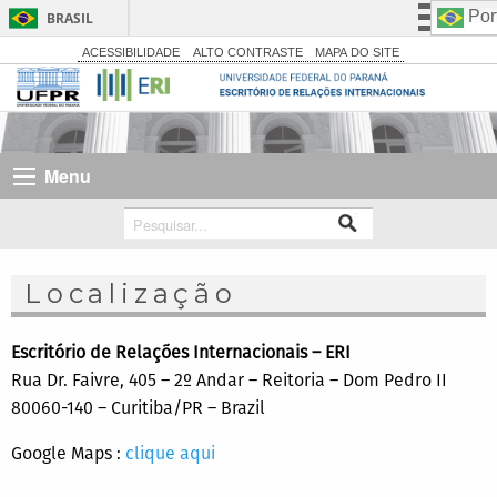
Por
BRASIL
Simplifique!
ACESSIBILIDADE
ALTO CONTRASTE
MAPA DO SITE
Comunica BR
Participe
Acesso à informação
Menu
Legislação
Canais
Localização
Escritório de Relações Internacionais – ERI
Rua Dr. Faivre, 405 – 2º Andar – Reitoria – Dom Pedro II
80060-140 – Curitiba/PR – Brazil
Google Maps :
clique aqui