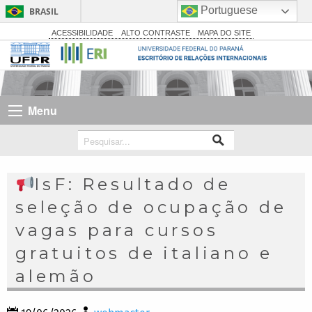
Portuguese
BRASIL
Simplifique!
ACESSIBILIDADE
ALTO CONTRASTE
MAPA DO SITE
Comunica BR
Participe
Acesso à informação
Menu
Legislação
Canais
IsF: Resultado de
seleção de ocupação de
vagas para cursos
gratuitos de italiano e
alemão