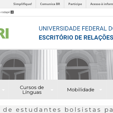
Simplifique!
Comunica BR
Participe
Acesso à infor
o rodapé
4
Cursos de
Mobilidade
Línguas
o de estudantes bolsistas p