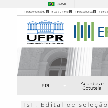
BRASIL
Ir para o conteúdo
1
Ir para o menu
2
Ir para a busca
3
Ir para 
Acordos e
ERI
Cotutela
IsF: Edital de seleçã