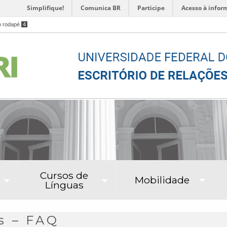
Simplifique!
Comunica BR
Participe
Acesso à infor
o rodapé
4
Cursos de
Mobilidade
Línguas
s – FAQ