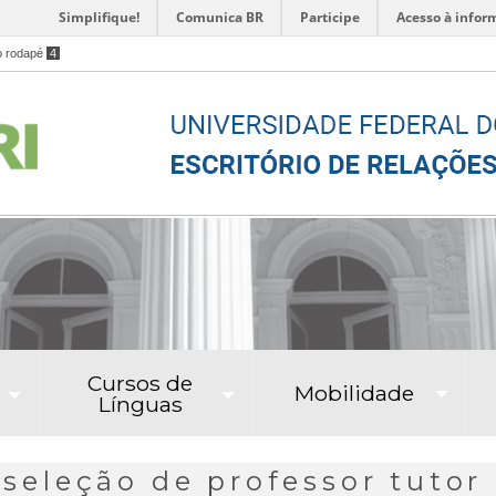
Simplifique!
Comunica BR
Participe
Acesso à infor
o rodapé
4
Cursos de
Mobilidade
Línguas
e seleção de professor tutor