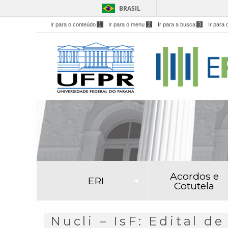
BRASIL
Ir para o conteúdo
1
Ir para o menu
2
Ir para a busca
3
Ir para 
Acordos e
ERI
Cotutela
Nucli – IsF: Edital d