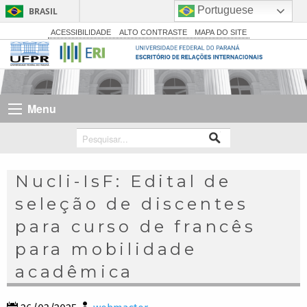
Portuguese
BRASIL
Simplifique!
ACESSIBILIDADE
ALTO CONTRASTE
MAPA DO SITE
Comunica BR
Participe
Acesso à informação
Menu
Legislação
Canais
Nucli-IsF: Edital de
seleção de discentes
para curso de francês
para mobilidade
acadêmica