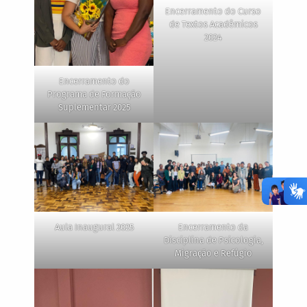
Encerramento do Curso
de Textos Acadêmicos
2024
Encerramento do
Programa de Formação
Suplementar 2025
Aula Inaugural 2025
Encerramento da
Disciplina de Psicologia,
Migração e Refúgio