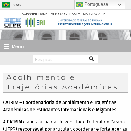
Portuguese
BRASIL
Simplifique!
ACESSIBILIDADE
ALTO CONTRASTE
MAPA DO SITE
Comunica BR
Participe
Acesso à informação
Menu
Legislação
Canais
Acolhimento e
Trajetórias Acadêmicas
CATRIM – Coordenadoria de Acolhimento e Trajetórias
Acadêmicas de Estudantes Internacionais e Migrantes
A
CATRIM
é a instância da Universidade Federal do Paraná
(UFPR) responsável por articular, coordenar e fortalecer as