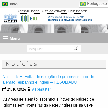
Portuguese
BRASIL
Simplifique!
ACESSIBILIDADE
ALTO CONTRASTE
MAPA DO SITE
Comunica BR
Participe
Acesso à informação
Menu
Legislação
Canais
Notícias
Nucli – IsF: Edital de seleção de professor tutor de
alemão, espanhol e inglês – RESULTADO
21/10/2024
webmaster
As Áreas de alemão, espanhol e inglês do Núcleo de
Idiomas sem Fronteiras da Rede Andifes IsF na UFPR