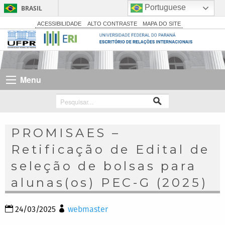
Portuguese
BRASIL
Simplifique!
ACESSIBILIDADE
ALTO CONTRASTE
MAPA DO SITE
Comunica BR
Participe
Acesso à informação
Menu
Legislação
Canais
PROMISAES –
Retificação de Edital de
seleção de bolsas para
alunas(os) PEC-G (2025)
24/03/2025
webmaster