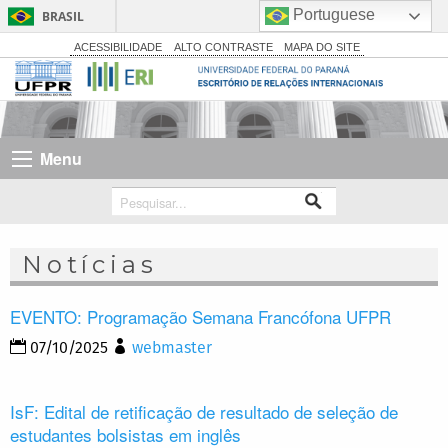
Portuguese
BRASIL
Simplifique!
ACESSIBILIDADE
ALTO CONTRASTE
MAPA DO SITE
Comunica BR
Participe
Acesso à informação
Menu
Legislação
Canais
Notícias
EVENTO: Programação Semana Francófona UFPR
07/10/2025
webmaster
IsF: Edital de retificação de resultado de seleção de
estudantes bolsistas em inglês