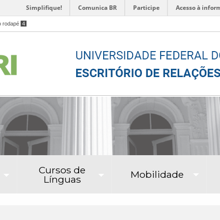
Simplifique!
Comunica BR
Participe
Acesso à infor
o rodapé
4
Cursos de
Mobilidade
Línguas