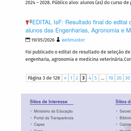
2024 – 2028. Público alvo: alunos (as) do curso d
EDITAL IsF: Resultado final do edital
alunos das Engenharias, Agronomia e Me
19/05/2026
webmaster
Foi publicado o edital de resultado de seleção d
engenharia, agronomia e medicina veterinária.Conf
Página 3 de 128
«
1
2
3
4
5
...
10
20
30
Sítios de Interesse
Sítios 
Ministério da Educação
Secret
Portal da Transparência
Biblio
Capes
Comiss
Cnpq
Hospit