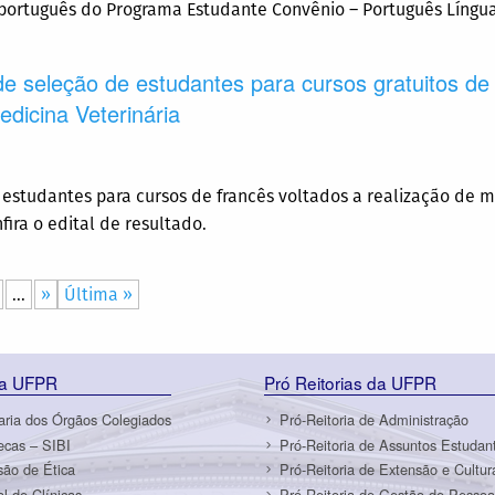
e português do Programa Estudante Convênio – Português Língua 
 de seleção de estudantes para cursos gratuitos de
dicina Veterinária
e estudantes para cursos de francês voltados a realização de
ira o edital de resultado.
...
»
Última »
da UFPR
Pró Reitorias da UFPR
aria dos Órgãos Colegiados
Pró-Reitoria de Administração
tecas – SIBI
Pró-Reitoria de Assuntos Estudant
ão de Ética
Pró-Reitoria de Extensão e Cultur
al de Clínicas
Pró-Reitoria de Gestão de Pessoa