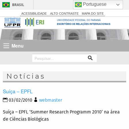
Portuguese
BRASIL
Simplifique!
ACESSIBILIDADE
ALTO CONTRASTE
MAPA DO SITE
Comunica BR
Participe
Acesso à informação
Menu
Legislação
Canais
Notícias
Suíça – EPFL
03/02/2010
webmaster
Suíça – EPFL ‘Summer Research Programm 2010’ na área
de Ciências Biológicas