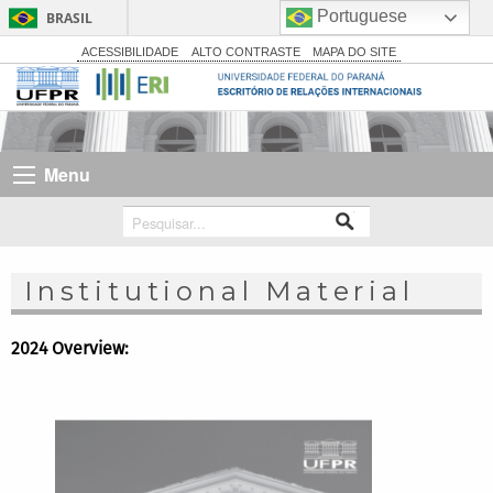
Portuguese
BRASIL
Simplifique!
ACESSIBILIDADE
ALTO CONTRASTE
MAPA DO SITE
Comunica BR
Participe
Acesso à informação
Menu
Legislação
Canais
Institutional Material
2024 Overview: