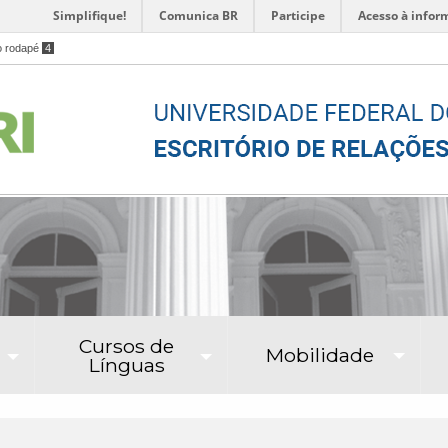
Simplifique!
Comunica BR
Participe
Acesso à infor
o rodapé
4
Cursos de
Mobilidade
Línguas