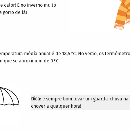
e calor! E no inverno muito
e gorro de lã!
 temperatura média anual é de 18,5 °C. No verão, os termômet
um que se aproximem de 0 °C.
Dica:
é sempre bom levar um guarda-chuva na b
chover a qualquer hora!