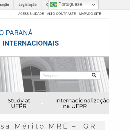
Portuguese
mação
Legislação
Canais
ACESSIBILIDADE
ALTO CONTRASTE
MAPA DO SITE
Study at
Internacionalização
UFPR
na UFPR
lsa Mérito MRE – IGR