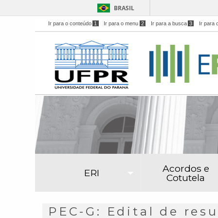
BRASIL
Ir para o conteúdo
1
Ir para o menu
2
Ir para a busca
3
Ir para 
Acordos e
ERI
Cotutela
PEC-G: Edital de res