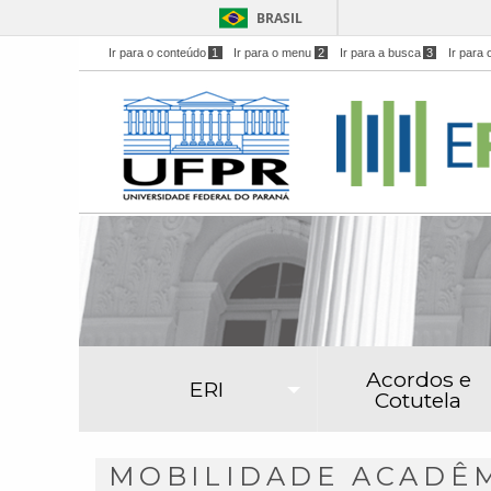
BRASIL
Ir para o conteúdo
1
Ir para o menu
2
Ir para a busca
3
Ir para 
Acordos e
ERI
Cotutela
MOBILIDADE ACADÊMI