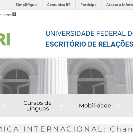
Simplifique!
Comunica BR
Participe
Acesso à infor
o rodapé
4
Cursos de
Mobilidade
Línguas
CA INTERNACIONAL: Chama