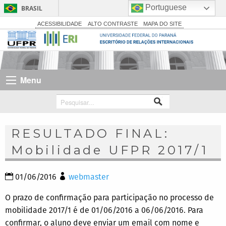
Portuguese
BRASIL
Simplifique!
ACESSIBILIDADE
ALTO CONTRASTE
MAPA DO SITE
Comunica BR
Participe
Acesso à informação
Menu
Legislação
Canais
RESULTADO FINAL:
Mobilidade UFPR 2017/1
01/06/2016
webmaster
O prazo de confirmação para participação no processo de
mobilidade 2017/1 é de 01/06/2016 a 06/06/2016. Para
confirmar, o aluno deve enviar um email com nome e