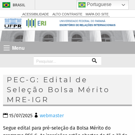
Portuguese
BRASIL
Simplifique!
ACESSIBILIDADE
ALTO CONTRASTE
MAPA DO SITE
Comunica BR
Participe
Acesso à informação
Menu
Legislação
Canais
PEC-G: Edital de
Seleção Bolsa Mérito
MRE-IGR
15/07/2025
webmaster
Segue edital para pré-seleção da Bolsa Mérito do