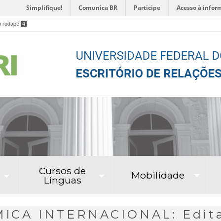
Simplifique!
Comunica BR
Participe
Acesso à infor
o rodapé
4
Cursos de
Mobilidade
Línguas
CA INTERNACIONAL: Edital 