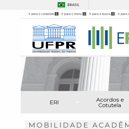
BRASIL
Ir para o conteúdo
1
Ir para o menu
2
Ir para a busca
3
Ir para 
Acordos e
ERI
Cotutela
MOBILIDADE ACADÊMI