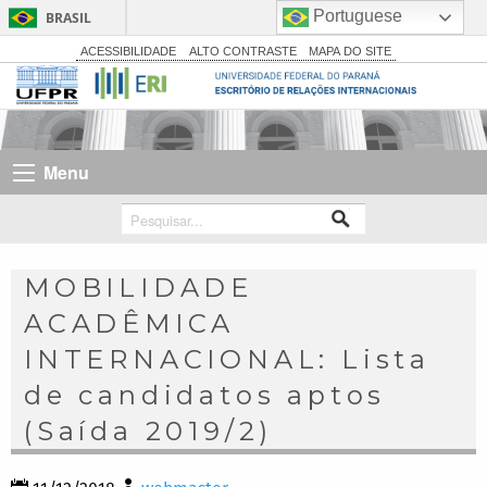
Portuguese
BRASIL
Simplifique!
ACESSIBILIDADE
ALTO CONTRASTE
MAPA DO SITE
Comunica BR
Participe
Acesso à informação
Menu
Legislação
Canais
MOBILIDADE
ACADÊMICA
INTERNACIONAL: Lista
de candidatos aptos
(Saída 2019/2)