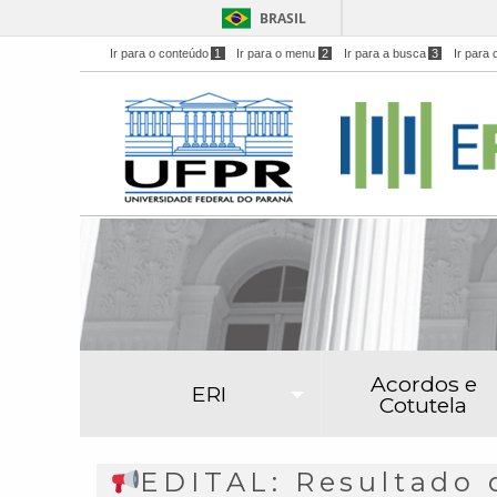
BRASIL
Ir para o conteúdo
1
Ir para o menu
2
Ir para a busca
3
Ir para 
Acordos e
ERI
Cotutela
EDITAL: Resultado d