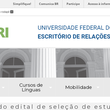
Simplifique!
Comunica BR
Participe
Acesso à infor
o rodapé
4
Cursos de
Mobilidade
Línguas
o edital de seleção de est