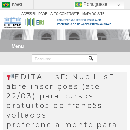
Portuguese
BRASIL
Simplifique!
ACESSIBILIDADE
ALTO CONTRASTE
MAPA DO SITE
Comunica BR
Participe
Acesso à informação
Menu
Legislação
Canais
EDITAL IsF: Nucli-IsF
abre inscrições (até
22/03) para cursos
gratuitos de francês
voltados
preferencialmente para