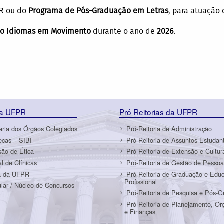
R ou do
Programa de Pós-Graduação em Letras
, para atuaçã
to Idiomas em Movimento
durante o ano de
2026
.
da UFPR
Pró Reitorias da UFPR
aria dos Órgãos Colegiados
Pró-Reitoria de Administração
tecas – SIBI
Pró-Reitoria de Assuntos Estudant
ão de Ética
Pró-Reitoria de Extensão e Cultur
al de Clínicas
Pró-Reitoria de Gestão de Pessoa
a da UFPR
Pró-Reitoria de Graduação e Edu
Profissional
ular / Núcleo de Concursos
Pró-Reitoria de Pesquisa e Pós-
Pró-Reitoria de Planejamento, O
e Finanças