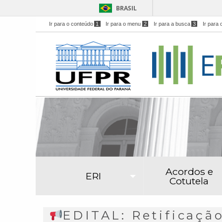
BRASIL
Ir para o conteúdo
1
Ir para o menu
2
Ir para a busca
3
Ir para 
Acordos e
ERI
Cotutela
EDITAL: Retificação