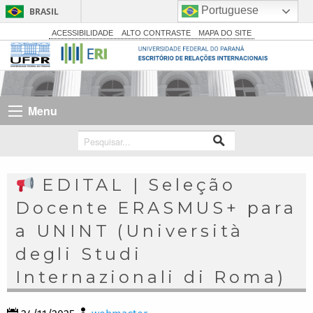
Portuguese
BRASIL
Simplifique!
ACESSIBILIDADE
ALTO CONTRASTE
MAPA DO SITE
Comunica BR
Participe
Acesso à informação
Menu
Legislação
Canais
EDITAL | Seleção
Docente ERASMUS+ para
a UNINT (Università
degli Studi
Internazionali di Roma)