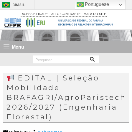
Portuguese
BRASIL
Simplifique!
ACESSIBILIDADE
ALTO CONTRASTE
MAPA DO SITE
Comunica BR
Participe
Acesso à informação
Menu
Legislação
Canais
EDITAL | Seleção
Mobilidade
BRAFAGRI/AgroParistech
2026/2027 (Engenharia
Florestal)