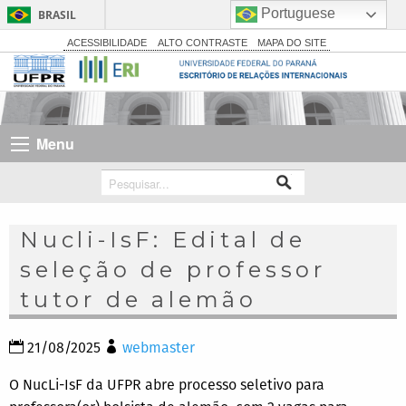
Portuguese
BRASIL
Simplifique!
ACESSIBILIDADE
ALTO CONTRASTE
MAPA DO SITE
Comunica BR
Participe
Acesso à informação
Menu
Legislação
Canais
Nucli-IsF: Edital de
seleção de professor
tutor de alemão
21/08/2025
webmaster
O NucLi-IsF da UFPR abre processo seletivo para