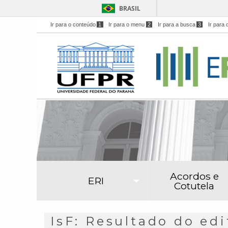
BRASIL
Ir para o conteúdo
1
Ir para o menu
2
Ir para a busca
3
Ir para 
Acordos e
ERI
Cotutela
IsF: Resultado do edi