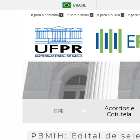
BRASIL
Ir para o conteúdo
1
Ir para o menu
2
Ir para a busca
3
Ir para 
Acordos e
ERI
Cotutela
PBMIH: Edital de sele