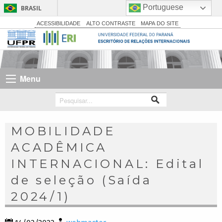
Portuguese
BRASIL
Simplifique!
ACESSIBILIDADE
ALTO CONTRASTE
MAPA DO SITE
Comunica BR
Participe
Acesso à informação
Menu
Legislação
Canais
MOBILIDADE
ACADÊMICA
INTERNACIONAL: Edital
de seleção (Saída
2024/1)