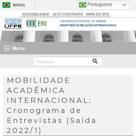
Portuguese
BRASIL
Simplifique!
ACESSIBILIDADE
ALTO CONTRASTE
MAPA DO SITE
Comunica BR
Participe
Acesso à informação
Menu
Legislação
Canais
MOBILIDADE
ACADÊMICA
INTERNACIONAL:
Cronograma de
Entrevistas (Saída
2022/1)